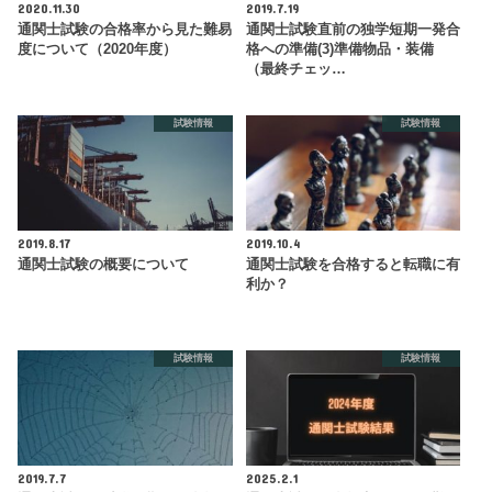
2020.11.30
2019.7.19
通関士試験の合格率から見た難易
通関士試験直前の独学短期一発合
度について（2020年度）
格への準備(3)準備物品・装備
（最終チェッ…
試験情報
試験情報
2019.8.17
2019.10.4
通関士試験の概要について
通関士試験を合格すると転職に有
利か？
試験情報
試験情報
2019.7.7
2025.2.1