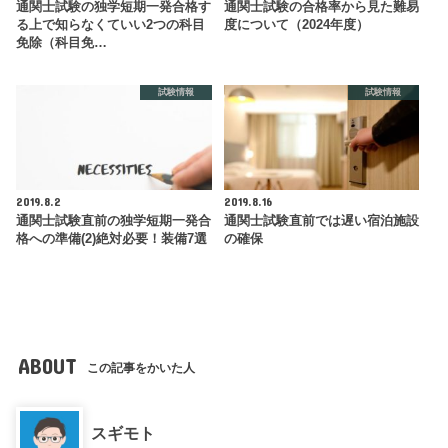
通関士試験の独学短期一発合格す
通関士試験の合格率から見た難易
る上で知らなくていい2つの科目
度について（2024年度）
免除（科目免…
試験情報
試験情報
2019.8.2
2019.8.16
通関士試験直前の独学短期一発合
通関士試験直前では遅い宿泊施設
格への準備(2)絶対必要！装備7選
の確保
ABOUT
この記事をかいた人
スギモト