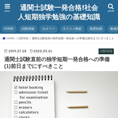
通関士試験一発合格!社会
menu
search
人短期独学勉強の基礎知識
HOME
試験情報
セオリー
オススメ教材
基礎知識
勉強
HOME
試験情報
通関士試験直前の独学短期一発合格への準備(1)前日までにすべきこと
2019.07.28
2020.09.24
試験情報
通関士試験直前の独学短期一発合格への準備
(1)前日までにすべきこと