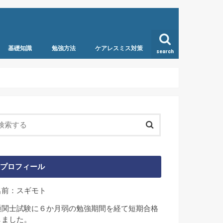
基礎知識
勉強方法
ケアレスミス対策
search
プロフィール
名前：スギモト
通関士試験に６か月弱の勉強期間を経て短期合格
しました。