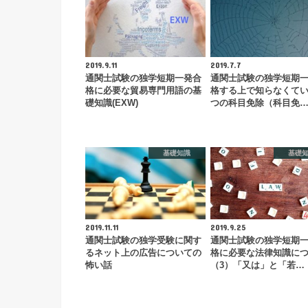
2019.9.11
2019.7.7
通関士試験の独学短期一発合
通関士試験の独学短期
格に必要な貿易専門用語の基
格する上で知らなくてい
礎知識(EXW)
つの科目免除（科目免
基礎知識
基礎
2019.11.11
2019.9.25
通関士試験の独学受験に関す
通関士試験の独学短期
るネット上の広告についての
格に必要な法律知識に
怖い話
（3）「又は」と「若…