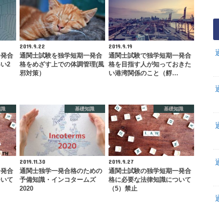
2019.9.22
2019.9.19
一発合
通関士試験を独学短期一発合
通関士試験で独学短期一発合
い2
格をめざす上での体調管理(風
格を目指す人が知っておきた
…
邪対策）
い港湾関係のこと（艀…
知識
基礎知識
基礎知識
2019.11.30
2019.9.27
一発合
通関士独学一発合格のための
通関士試験の独学短期一発合
ついて
予備知識・インコタームズ
格に必要な法律知識について
2020
（5）禁止