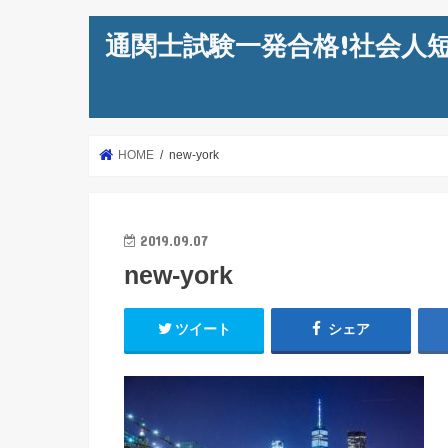
通関士試験一発合格!社会人
HOME
new-york
2019.09.07
new-york
ツイート
シェア