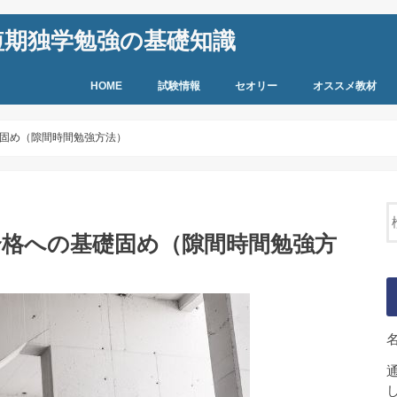
短期独学勉強の基礎知識
HOME
試験情報
セオリー
オススメ教材
固め（隙間時間勉強方法）
合格への基礎固め（隙間時間勉強方