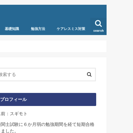
基礎知識
勉強方法
ケアレスミス対策
search
プロフィール
名前：スギモト
通関士試験に６か月弱の勉強期間を経て短期合格
しました。