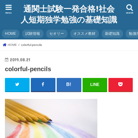
通関士試験一発合格!社会
menu
search
人短期独学勉強の基礎知識
HOME
試験情報
セオリー
オススメ教材
基礎知識
勉強
HOME
colorful-pencils
2019.08.21
colorful-pencils
LINE