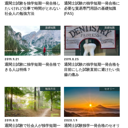
通関士試験を独学短期一発合格し
通関士試験の独学短期一発合格に
たいけれど仕事で時間がとれない
必要な貿易専門用語の基礎知識
社会人の勉強方法
(FAS)
基礎知識
基礎知識
2019.9.21
2019.8.25
通関士試験に独学短期一発合格で
通関士試験の独学短期一発合格を
きる人は特殊？
目前にした試験直前に避けたい虫
歯の痛み
勉強方法
セオリー
2019.8.13
2020.1.9
通関士試験で社会人が独学短期一
通関士試験独学一発合格のセオリ