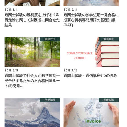
2019.8.1
2019.9.14
通関士試験の難易度を上げる？科
通関士試験の独学短期一発合格に
目免除に関して財務省に問合せた
必要な貿易専門用語の基礎知識
結果
(DAT)
勉強方法
勉強方法
2019.8.13
2019.7.15
通関士試験で社会人が独学短期一
通関士試験・通信講座6つの強み
発合格するための不合格回避ルー
ト(5)突発…
基礎知識
基礎知識