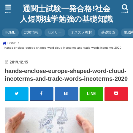
通関士試験一発合格!社会
menu
search
人短期独学勉強の基礎知識
HOME
試験情報
セオリー
オススメ教材
基礎知識
勉強
HOME
hands-enclose-europe-shaped-word-cloud-incoterms-and-trade-words-incoterms-2020
2019.12.15
hands-enclose-europe-shaped-word-cloud-
incoterms-and-trade-words-incoterms-2020
LINE