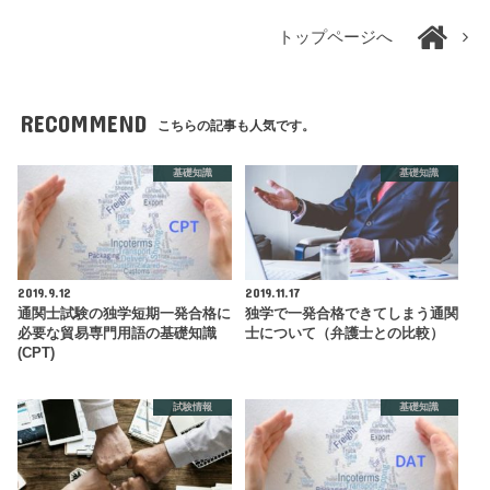
トップページへ
RECOMMEND
こちらの記事も人気です。
基礎知識
基礎知識
2019.9.12
2019.11.17
通関士試験の独学短期一発合格に
独学で一発合格できてしまう通関
必要な貿易専門用語の基礎知識
士について（弁護士との比較）
(CPT)
試験情報
基礎知識