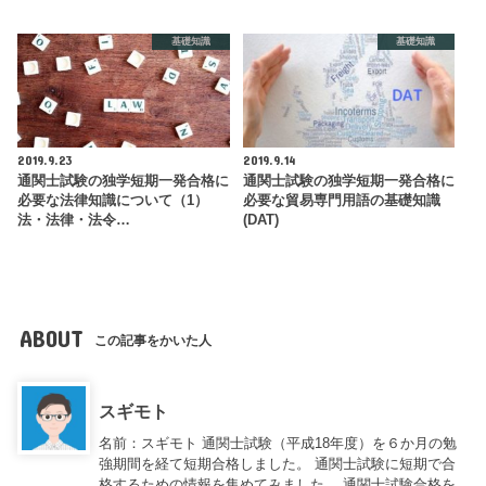
基礎知識
基礎知識
2019.9.23
2019.9.14
通関士試験の独学短期一発合格に
通関士試験の独学短期一発合格に
必要な法律知識について（1）
必要な貿易専門用語の基礎知識
法・法律・法令…
(DAT)
ABOUT
この記事をかいた人
スギモト
名前：スギモト 通関士試験（平成18年度）を６か月の勉
強期間を経て短期合格しました。 通関士試験に短期で合
格するための情報を集めてみました。 通関士試験合格を