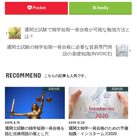
Pocket
feedly
通関士試験で独学短期一発合格が可能な勉強方法と
は？
通関士試験の独学短期一発合格に必要な貿易専門用
語の基礎知識(INVOICE)
RECOMMEND
こちらの記事も人気です。
基礎知識
基礎知識
2019.8.19
2019.11.30
通関士試験の独学短期一発合格を
通関士独学一発合格のための予備
阻む法律用語の落とし穴
知識・インコタームズ2020