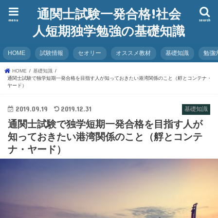
通関士試験一発合格!社会
menu
search
人短期独学勉強の基礎知識
HOME
試験情報
セオリー
オススメ教材
基礎知識
勉強
HOME
基礎知識
通関士試験で独学短期一発合格を目指す人が知っておきたい港湾関係のこと（艀とコンテナ・
ヤード）
2019.09.19
2019.12.31
基礎知識
通関士試験で独学短期一発合格を目指す人が
知っておきたい港湾関係のこと（艀とコンテ
ナ・ヤード）