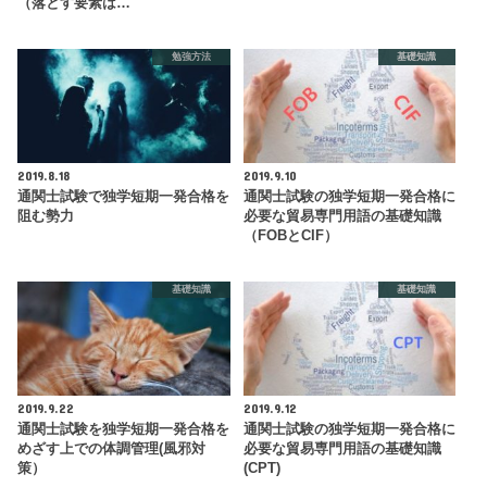
（落とす要素は…
勉強方法
基礎知識
2019.8.18
2019.9.10
通関士試験で独学短期一発合格を
通関士試験の独学短期一発合格に
阻む勢力
必要な貿易専門用語の基礎知識
（FOBとCIF）
基礎知識
基礎知識
2019.9.22
2019.9.12
通関士試験を独学短期一発合格を
通関士試験の独学短期一発合格に
めざす上での体調管理(風邪対
必要な貿易専門用語の基礎知識
策）
(CPT)