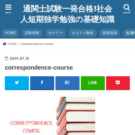
通関士試験一発合格!社会
menu
search
人短期独学勉強の基礎知識
HOME
試験情報
セオリー
オススメ教材
基礎知識
勉強
HOME
correspondence-course
2019.07.15
correspondence-course
LINE