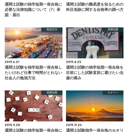
通関士試験の独学短期一発合格に
通関士試験の難易度を知るための
必要な法律知識について（7）承
科目免除に関する合格率の調べ方
認・届出
勉強方法
基礎知識
2019.6.21
2019.8.25
通関士試験を独学短期一発合格し
通関士試験の独学短期一発合格を
たいけれど仕事で時間がとれない
目前にした試験直前に避けたい虫
社会人の勉強方法
歯の痛み
基礎知識
セオリー
2019.9.28
2019.11.24
通関士試験の独学短期一発合格に
通関士試験独学一発合格のセオリ