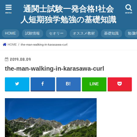
通関士試験一発合格!社会
menu
search
人短期独学勉強の基礎知識
HOME
試験情報
セオリー
オススメ教材
基礎知識
勉強
HOME
the-man-walking-in-karasawa-curl
2019.08.09
the-man-walking-in-karasawa-curl
LINE