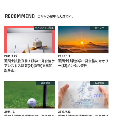
RECOMMEND
こちらの記事も人気です。
ケアレスミス対策
セオリー
2019.8.27
2020.1.9
通関士試験直前！独学一発合格ケ
通関士試験独学一発合格のセオリ
アレスミス対策(01)(誤認)文章問
ー(12)メンタル管理
題を正…
基礎知識
基礎知識
2019.10.1
2019.9.12