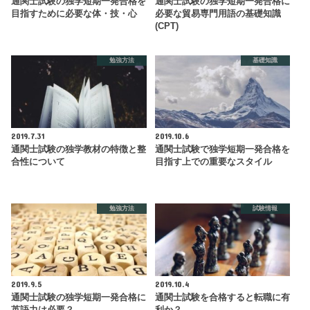
通関士試験の独学短期一発合格を
通関士試験の独学短期一発合格に
目指すために必要な体・技・心
必要な貿易専門用語の基礎知識
(CPT)
勉強方法
基礎知識
2019.7.31
2019.10.6
通関士試験の独学教材の特徴と整
通関士試験で独学短期一発合格を
合性について
目指す上での重要なスタイル
勉強方法
試験情報
2019.9.5
2019.10.4
通関士試験の独学短期一発合格に
通関士試験を合格すると転職に有